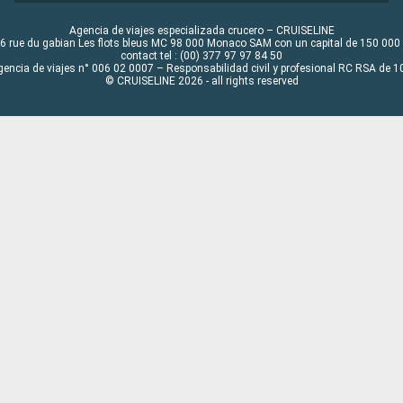
Agencia de viajes especializada crucero – CRUISELINE
6 rue du gabian Les flots bleus MC 98 000 Monaco SAM con un capital de 150 000
contact tel : (00) 377 97 97 84 50
gencia de viajes n° 006 02 0007 – Responsabilidad civil y profesional RC RSA de
© CRUISELINE 2026 - all rights reserved