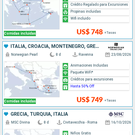
Crédito Regalado para Excursiones
Propinas incluidas
Wifi incluido
US$ 748
+Tasas
Comidas incluidas
ITALIA, CROACIA, MONTENEGRO, GRECIA
Norwegian Pearl
8 d
Ravenna
23/08/2026
Animaciones Incluidas
Paquete WiFi*
Créditos para excursiones
Hasta 50% Off
US$ 749
+Tasas
Comidas incluidas
GRECIA, TURQUÍA, ITALIA
MSC Divina
8 d
Civitavecchia - Roma
16/10/2026
Niños Gratis