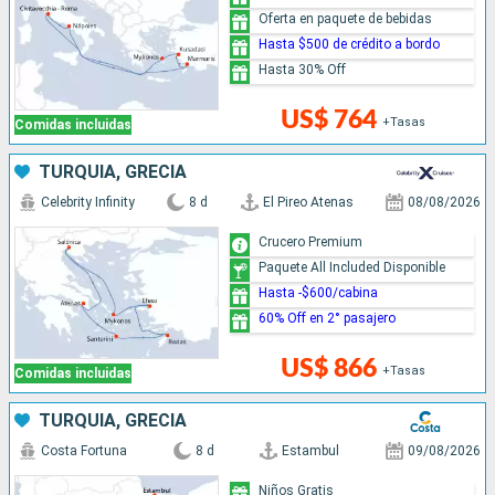
Oferta en paquete de bebidas
Hasta $500 de crédito a bordo
Hasta 30% Off
US$ 764
+Tasas
Comidas incluidas
TURQUÍA, GRECIA
Celebrity Infinity
8 d
El Pireo Atenas
08/08/2026
Crucero Premium
Paquete All Included Disponible
Hasta -$600/cabina
60% Off en 2° pasajero
US$ 866
+Tasas
Comidas incluidas
TURQUÍA, GRECIA
Costa Fortuna
8 d
Estambul
09/08/2026
Niños Gratis