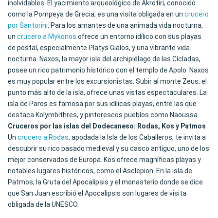
inolvidables. El yacimiento arqueológico de Akrotiri, conocido
como la Pompeya de Grecia, es una visita obligada en un
crucero
por Santorini
. Para los amantes de una animada vida nocturna,
un
crucero a Mykonos
ofrece un entorno idílico con sus playas
de postal, especialmente Platys Gialos, y una vibrante vida
nocturna. Naxos, la mayor isla del archipiélago de las Cícladas,
posee un rico patrimonio histórico con el templo de Apolo. Naxos
es muy popular entre los excursionistas. Subir al monte Zeus, el
punto más alto de la isla, ofrece unas vistas espectaculares. La
isla de Paros es famosa por sus idílicas playas, entre las que
destaca Kolymbithres, y pintorescos pueblos como Naoussa.
Cruceros por las islas del Dodecaneso: Rodas, Kos y Patmos
Un
crucero a Rodas
, apodada la Isla de los Caballeros, te invita a
descubrir su rico pasado medieval y su casco antiguo, uno de los
mejor conservados de Europa. Kos ofrece magníficas playas y
notables lugares históricos, como el Asclepion. En la isla de
Patmos, la Gruta del Apocalipsis y el monasterio donde se dice
que San Juan escribió el Apocalipsis son lugares de visita
obligada de la UNESCO.