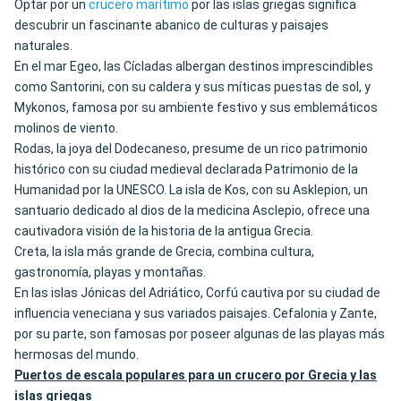
Optar por un
crucero marítimo
por las islas griegas significa
descubrir un fascinante abanico de culturas y paisajes
naturales.
En el mar Egeo, las Cícladas albergan destinos imprescindibles
como Santorini, con su caldera y sus míticas puestas de sol, y
Mykonos, famosa por su ambiente festivo y sus emblemáticos
molinos de viento.
Rodas, la joya del Dodecaneso, presume de un rico patrimonio
histórico con su ciudad medieval declarada Patrimonio de la
Humanidad por la UNESCO. La isla de Kos, con su Asklepion, un
santuario dedicado al dios de la medicina Asclepio, ofrece una
cautivadora visión de la historia de la antigua Grecia.
Creta, la isla más grande de Grecia, combina cultura,
gastronomía, playas y montañas.
En las islas Jónicas del Adriático, Corfú cautiva por su ciudad de
influencia veneciana y sus variados paisajes. Cefalonia y Zante,
por su parte, son famosas por poseer algunas de las playas más
hermosas del mundo.
Puertos de escala populares para un crucero por Grecia y las
islas griegas