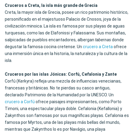
Cruceros a Creta, la isla más grande de Grecia
Creta, la mayor isla de Grecia, posee un rico patrimonio histórico,
personificado en el majestuoso Palacio de Cnosos, joya de la
civilización minoica. La isla es famosa por sus playas de aguas
turquesas, como las de Elafonissi y Falassarna. Sus montañas,
salpicadas de pueblos encantadores, albergan
tabernas
donde
degustar la famosa cocina cretense. Un
crucero a Creta
ofrece
una inmersión única en la historia, la naturaleza y la cultura de la
isla.
Cruceros por las islas Jónicas: Corfú, Cefalonia y Zante
Corfú (Kerkyra) refleja una mezcla de influencias venecianas,
francesas y británicas.
No te pierdas su casco antiguo
,
declarado Patrimonio de la Humanidad por la UNESCO. Un
crucero a Corfú
ofrece paisajes impresionantes, como Porto
Timoni, una espectacular playa doble. Cefalonia (Kefallonia) y
Zakynthos son famosas por sus magníficas playas. Cefalonia es
famosa por Myrtos, una de las playas más bellas del mundo,
mientras que Zakynthos lo es por Navágio, una playa