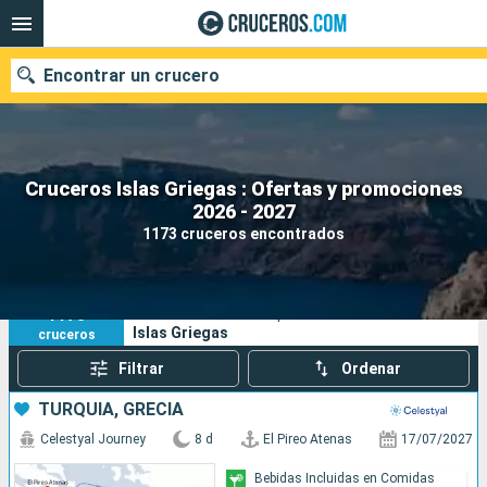
Encontrar un crucero
Cruceros Islas Griegas : Ofertas y promociones
Nuestros destinos
2026 - 2027
1173 cruceros encontrados
Fecha de salida
Puertos
Compañías
1173
Sus criterios de búsqueda:
Islas Griegas
cruceros
Buscar
Filtrar
Ordenar
TURQUÍA, GRECIA
Celestyal Journey
8 d
El Pireo Atenas
17/07/2027
Bebidas Incluidas en Comidas