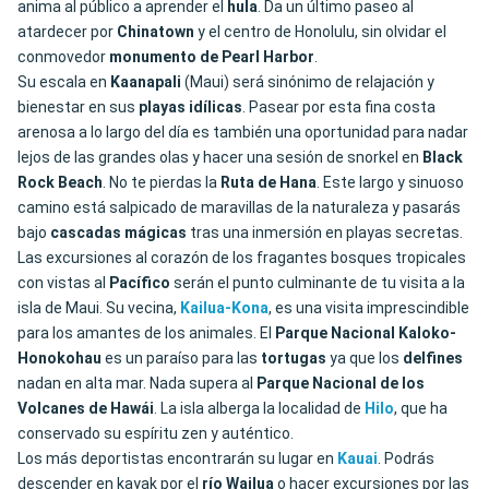
anima al público a aprender el
hula
. Da un último paseo al
atardecer por
Chinatown
y el centro de Honolulu, sin olvidar el
conmovedor
monumento de Pearl Harbor
.
Su escala en
Kaanapali
(Maui) será sinónimo de relajación y
bienestar en sus
playas idílicas
. Pasear por esta fina costa
arenosa a lo largo del día es también una oportunidad para nadar
lejos de las grandes olas y hacer una sesión de snorkel en
Black
Rock Beach
. No te pierdas la
Ruta de Hana
. Este largo y sinuoso
camino está salpicado de maravillas de la naturaleza y pasarás
bajo
cascadas mágicas
tras una inmersión en playas secretas.
Las excursiones al corazón de los fragantes bosques tropicales
con vistas al
Pacífico
serán el punto culminante de tu visita a la
isla de Maui. Su vecina,
Kailua-Kona
, es una visita imprescindible
para los amantes de los animales. El
Parque Nacional Kaloko-
Honokohau
es un paraíso para las
tortugas
ya que los
delfines
nadan en alta mar. Nada supera al
Parque Nacional de los
Volcanes de Hawái
. La isla alberga la localidad de
Hilo
, que ha
conservado su espíritu zen y auténtico.
Los más deportistas encontrarán su lugar en
Kauai
. Podrás
descender en kayak por el
río Wailua
o hacer excursiones por las