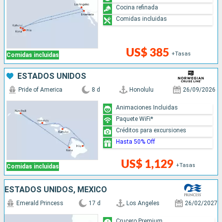
Cocina refinada
Comidas incluidas
US$ 385
+Tasas
Comidas incluidas
ESTADOS UNIDOS
Pride of America
8 d
Honolulu
26/09/2026
Animaciones Incluidas
Paquete WiFi*
Créditos para excursiones
Hasta 50% Off
US$ 1,129
+Tasas
Comidas incluidas
ESTADOS UNIDOS, MÉXICO
Emerald Princess
17 d
Los Angeles
26/02/2027
Crucero Premium