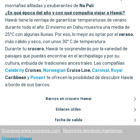
montañas afiladas y exuberantes de
Na Pali
.
¿En qué época del año y con qué compañía viajar a Hawái?
Hawái tiene la ventaja de garantizar temperaturas de verano
durante todo el año. El invierno en Oahu muestra una media de
25°C con algunas lluvias. Por eso, lo mejor es optar por el
verano
,
más cálido y seco, con unos 30° C de temperatura.
Durante tu
crucero
, Hawái te sorprenderás por la variedad de
paisajes que puedes encontrar en el archipiélago y por su
cultura, imbuida de tradiciones ancestrales. Las compañías
Celebrity
Cruises
,
Norwegian
Cruise Line
,
Carnival
,
Royal
Caribbean
y
Ponant
te ofrecen la posibilidad de descubrir Hawái
a bordo de sus barcos.
Barcos en crucero Hawai
Enlaces útiles
fecha de salida
Cruceros www.cruceros.com
Nuestros destinos marítimos
Cruceros Hawai