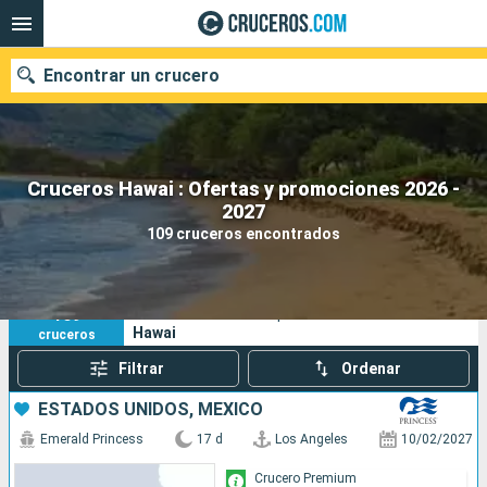
Encontrar un crucero
Cruceros Hawai : Ofertas y promociones 2026 -
Nuestros destinos
2027
109 cruceros encontrados
Fecha de salida
Puertos
Compañías
109
Sus criterios de búsqueda:
Hawai
cruceros
Buscar
Filtrar
Ordenar
ESTADOS UNIDOS, MÉXICO
Emerald Princess
17 d
Los Angeles
10/02/2027
Crucero Premium