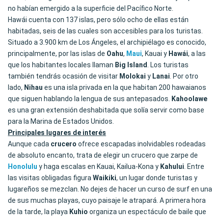
no habían emergido a la superficie del Pacífico Norte.
Hawái cuenta con 137 islas, pero sólo ocho de ellas están
habitadas, seis de las cuales son accesibles para los turistas.
Situado a 3.900 km de Los Ángeles, el archipiélago es conocido,
principalmente, por las islas de
Oahu
,
Maui
, Kauai y
Hawái
, a las
que los habitantes locales llaman
Big Island
. Los turistas
también tendrás ocasión de visitar
Molokai
y
Lanai
. Por otro
lado,
Nihau
es una isla privada en la que habitan 200 hawaianos
que siguen hablando la lengua de sus antepasados.
Kahoolawe
es una gran extensión deshabitada que solía servir como base
para la Marina de Estados Unidos.
Principales lugares de interés
Aunque cada
crucero
ofrece escapadas inolvidables rodeadas
de absoluto encanto, trata de elegir un crucero que zarpe de
Honolulu
y haga escalas en Kauai, Kailua-Kona y
Kahului
. Entre
las visitas obligadas figura
Waikiki
, un lugar donde turistas y
lugareños se mezclan. No dejes de hacer un curso de surf en una
de sus muchas playas, cuyo paisaje le atrapará. A primera hora
de la tarde, la playa
Kuhio
organiza un espectáculo de baile que