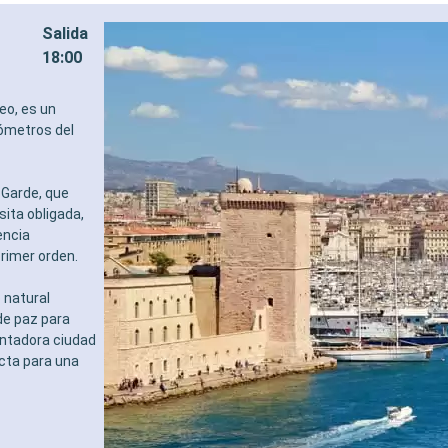
Salida
18:00
eo, es un
lómetros del
 Garde, que
sita obligada,
encia
primer orden.
 natural
de paz para
antadora ciudad
cta para una