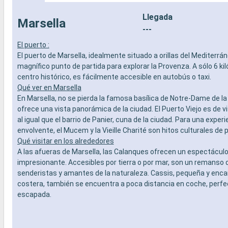
Llegada
Marsella
---
El puerto :
El puerto de Marsella, idealmente situado a orillas del Mediterrán
magnífico punto de partida para explorar la Provenza. A sólo 6 ki
centro histórico, es fácilmente accesible en autobús o taxi.
Qué ver en Marsella
En Marsella, no se pierda la famosa basílica de Notre-Dame de la
ofrece una vista panorámica de la ciudad. El Puerto Viejo es de vi
al igual que el barrio de Panier, cuna de la ciudad. Para una experi
envolvente, el Mucem y la Vieille Charité son hitos culturales de 
Qué visitar en los alrededores
A las afueras de Marsella, las Calanques ofrecen un espectáculo
impresionante. Accesibles por tierra o por mar, son un remanso 
senderistas y amantes de la naturaleza. Cassis, pequeña y enc
costera, también se encuentra a poca distancia en coche, perfe
escapada.