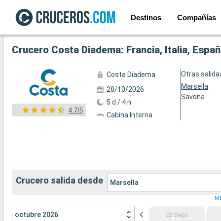
Destinos
Compañías
Ver las 56 fotos siguientes
Crucero Costa Diadema: Francia, Italia, Españ
Otras salida
Costa Diadema
Marsella
28/10/2026
Savona
5 d / 4 n
4.7/5
Cabina Interna
Crucero salida desde
Marsella
M
octubre 2026
22 Sept