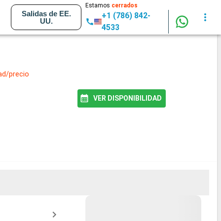
Estamos
cerrados
Salidas de EE.
+1 (786) 842-
UU.
4533
ad/precio
VER DISPONIBILIDAD