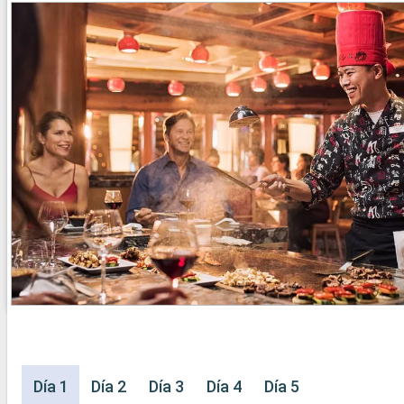
Día 1
Día 2
Día 3
Día 4
Día 5