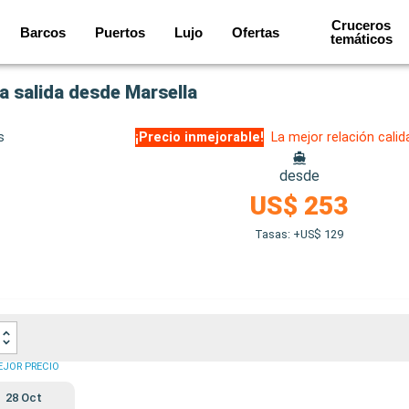
Cruceros
Barcos
Puertos
Lujo
Ofertas
temáticos
a salida desde Marsella
s
¡Precio inmejorable!
La mejor relación calid
desde
US$ 253
Tasas: +US$ 129
EJOR PRECIO
28 Oct