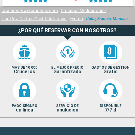
Cruceros www.cruceros.com
Cruceros Mediterráneo
The Ritz-Carlton Yacht Collection
Evrima
Italia, Francia, Monaco
¿POR QUÉ RESERVAR CON NOSOTROS?
MAS DE 10 000
EL MEJOR PRECIO
GASTOS DE GESTION
Cruceros
Garantizado
Gratis
PAGO SEGURO
SERVICIO DE
DISPONIBLE
en línea
anulacion
7/7 d