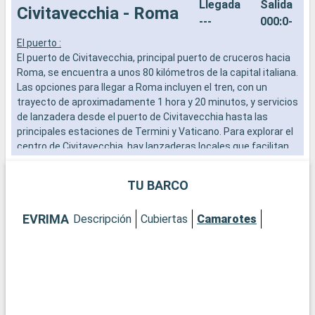
Llegada
Salida
Civitavecchia - Roma
---
000:0-
El puerto :
P
El puerto de Civitavecchia, principal puerto de cruceros hacia
T
Roma, se encuentra a unos 80 kilómetros de la capital italiana.
i
Las opciones para llegar a Roma incluyen el tren, con un
p
trayecto de aproximadamente 1 hora y 20 minutos, y servicios
p
de lanzadera desde el puerto de Civitavecchia hasta las
t
principales estaciones de Termini y Vaticano. Para explorar el
c
centro de Civitavecchia, hay lanzaderas locales que facilitan
r
el acceso a los lugares de interés cercanos al puerto. Esta
escala mediterránea es un punto de partida ideal para
TU BARCO
descubrir los tesoros de la Ciudad Eterna.
¿Qué se puede visitar en Civitavecchia?
EVRIMA
Descripción
Cubiertas
Camarotes
Civitavecchia, histórica ciudad portuaria, ofrece interesantes
lugares cerca del puerto. Explore la Fortaleza Michelangelo, un
bastión renacentista con vistas panorámicas al mar. Pasee
por el Lungomare, el animado paseo marítimo, para vivir una
auténtica experiencia local. El Museo Arqueológico Nacional
de Civitavecchia, ubicado en un antiguo edificio termal, exhibe
hallazgos arqueológicos locales que reflejan la rica historia de