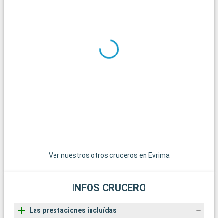
la región.
¿Qué visitar en la zona?
¿Qué visitar en la zona?
Roma, a poca distancia de Civitavecchia, es una visita
obligada, con sus monumentos históricos y tesoros
artísticos. Visite el Coliseo, símbolo del Imperio Romano, y el
Vaticano, con la Basílica de San Pedro y los Museos
Vaticanos, donde se encuentra la famosa Capilla Sixtina.
Pasee por las pintorescas callejuelas del Trastevere y explore
las ruinas del Foro Romano. Además de Roma, la zona de
Civitavecchia ofrece otros destinos atractivos. La ciudad de
Tarquinia, famosa por sus tumbas etruscas y su museo
arqueológico, es una fascinante escapada cultural. Los
jardines de Villa Farnese en Caprarola, una obra maestra del
Renacimiento, ofrecen una visión del diseño de los jardines
Ver nuestros otros cruceros en Evrima
italianos.
INFOS CRUCERO
Las prestaciones incluídas