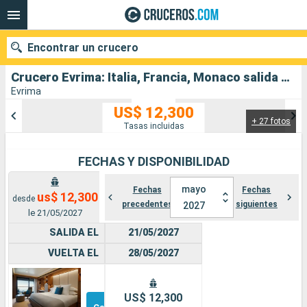
Encontrar un crucero
Crucero Evrima: Italia, Francia, Monaco salida desde Civitavecchia - Roma
Evrima
US$ 12,300
+ 27 fotos
Nuestros destinos
Tasas incluidas
Fecha de salida
FECHAS Y DISPONIBILIDAD
Puertos
Compañías
mayo
Fechas
Fechas
us$ 12,300
desde
precedentes
siguientes
2027
le 21/05/2027
Buscar
SALIDA EL
21/05/2027
VUELTA EL
28/05/2027
Suite
Otros
US$ 12,300