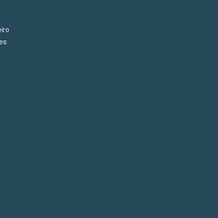
iro
es