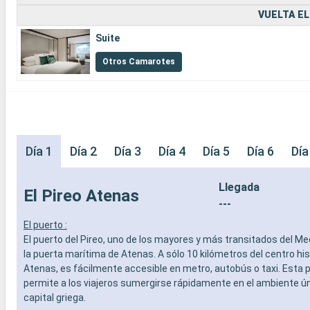
VUELTA EL
Suite
Otros Camarotes
Día 1
Día 2
Día 3
Día 4
Día 5
Día 6
Día
Llegada
El Pireo Atenas
---
El puerto :
El puerto del Pireo, uno de los mayores y más transitados del Me
la puerta marítima de Atenas. A sólo 10 kilómetros del centro his
Atenas, es fácilmente accesible en metro, autobús o taxi. Esta 
permite a los viajeros sumergirse rápidamente en el ambiente ún
capital griega.