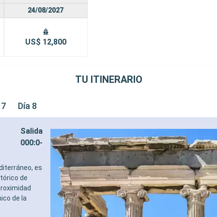
24/08/2027
US$ 12,800
TU ITINERARIO
 7
Día 8
Salida
000:0-
diterráneo, es
tórico de
proximidad
ico de la