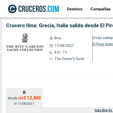
Destinos
Compañías
Ver las 10 fotos siguientes
Crucero Ilma: Grecia, Italia salida desde El P
Otras salida
Ilma
El Pireo Ate
17/08/2027
8 d / 7 n
The Owner's Suite
us$ 12,800
desde
le 17/08/2027
SALIDA EL