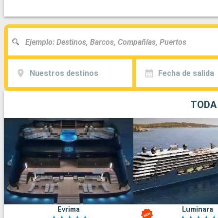
Nuestros destinos
Fecha de salida
TODA 
Evrima
Luminara