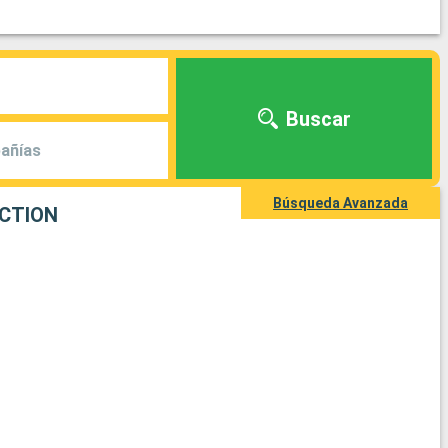
Buscar
añías
Búsqueda Avanzada
ECTION