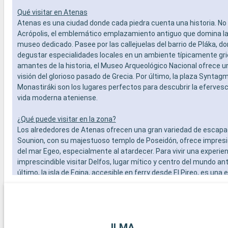
Qué visitar en Atenas
Atenas es una ciudad donde cada piedra cuenta una historia. No 
Acrópolis, el emblemático emplazamiento antiguo que domina la 
museo dedicado. Pasee por las callejuelas del barrio de Pláka, d
degustar especialidades locales en un ambiente típicamente gri
amantes de la historia, el Museo Arqueológico Nacional ofrece 
visión del glorioso pasado de Grecia. Por último, la plaza Syntagma
Monastiráki son los lugares perfectos para descubrir la efervesc
vida moderna ateniense.
¿Qué puede visitar en la zona?
Los alrededores de Atenas ofrecen una gran variedad de escapa
Sounion, con su majestuoso templo de Poseidón, ofrece impres
del mar Egeo, especialmente al atardecer. Para vivir una experien
imprescindible visitar Delfos, lugar mítico y centro del mundo ant
último, la isla de Egina, accesible en ferry desde El Pireo, es una
encantadora con sus tranquilas playas, el templo de Aphaia y l
tradicionales.
ILMA