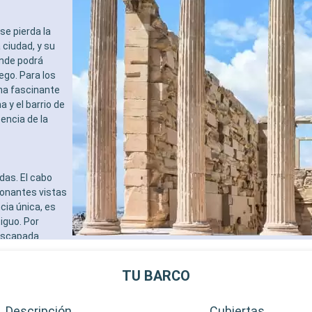
se pierda la
ciudad, y su
onde podrá
ego. Para los
una fascinante
 y el barrio de
encia de la
das. El cabo
ionantes vistas
cia única, es
iguo. Por
 escapada
os mercados
TU BARCO
Descripción
Cubiertas