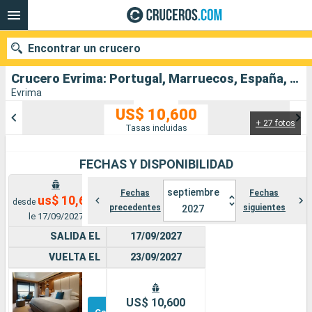
Encontrar un crucero
Crucero Evrima: Portugal, Marruecos, España, Colombia salida desde Lisboa
Evrima
US$ 10,600
+ 27 fotos
Nuestros destinos
Tasas incluidas
Fecha de salida
FECHAS Y DISPONIBILIDAD
Puertos
Compañías
septiembre
Fechas
Fechas
us$ 10,600
desde
precedentes
siguientes
2027
le 17/09/2027
Buscar
SALIDA EL
17/09/2027
VUELTA EL
23/09/2027
Suite
Otros
US$ 10,600