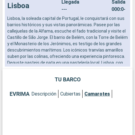
Llegada
Salida
Lisboa
---
000:0-
Lisboa, la soleada capital de Portugal, le conquistará con sus
L
barrios históricos y sus vistas panorámicas. Pasee por las
a
callejuelas de la Alfama, escuche el fado tradicional y visite el
b
Castillo de São Jorge. El barrio de Belém, con la Torre de Belém
s
y el Monasterio de los Jerónimos, es testigo de los grandes
e
descubrimientos marítimos. Los icónicos tranvías amarillos
suben por las colinas, ofreciendo una experiencia pintoresca.
Deguste pasteis de nata en una pastelería local. Lisboa, con
su combinación de historia, cultura y gastronomía, es un
destino europeo imprescindible.
TU BARCO
EVRIMA
Descripción
Cubiertas
Camarotes