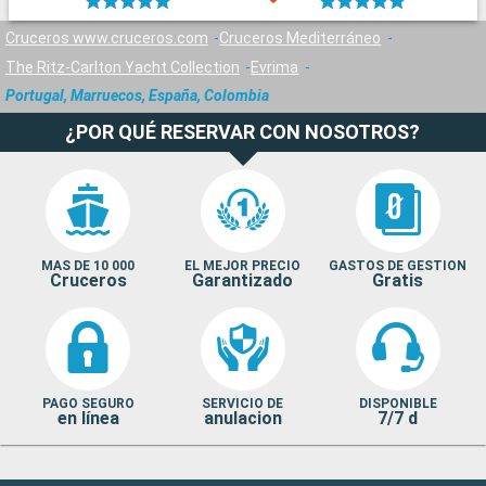
Cruceros www.cruceros.com
Cruceros Mediterráneo
The Ritz-Carlton Yacht Collection
Evrima
Portugal, Marruecos, España, Colombia
¿POR QUÉ RESERVAR CON NOSOTROS?
MAS DE 10 000
EL MEJOR PRECIO
GASTOS DE GESTION
Cruceros
Garantizado
Gratis
PAGO SEGURO
SERVICIO DE
DISPONIBLE
en línea
anulacion
7/7 d