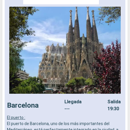
Llegada
Salida
Barcelona
---
19:30
El puerto :
P
El puerto de Barcelona, uno de los más importantes del
v
Mediterráneo, está perfectamente integrado en la ciudad, a
m