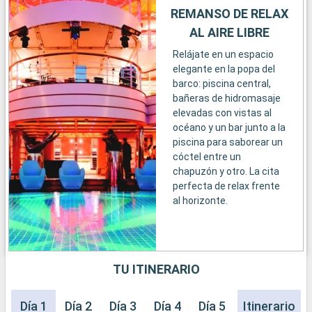
REMANSO DE RELAX
AL AIRE LIBRE
Relájate en un espacio
elegante en la popa del
barco: piscina central,
bañeras de hidromasaje
elevadas con vistas al
océano y un bar junto a la
piscina para saborear un
cóctel entre un
chapuzón y otro. La cita
perfecta de relax frente
al horizonte.
TU ITINERARIO
Día 1
Día 2
Día 3
Día 4
Día 5
Día 6
Itinerario
Día 