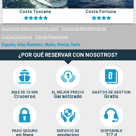
Costa Toscana
Costa Fortuna
Cruceros www.cruceros.com
Cruceros Mediterráneo
Costa Cruceros
Costa Fascinosa
España, Islas Baleares, Malta, Grecia, Italia
¿POR QUÉ RESERVAR CON NOSOTROS?
MAS DE 10 000
EL MEJOR PRECIO
GASTOS DE GESTION
Cruceros
Garantizado
Gratis
PAGO SEGURO
SERVICIO DE
DISPONIBLE
en línea
anulacion
7/7 d