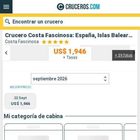
Encontrar un crucero
Crucero Costa Fascinosa: España, Islas Baleares, Malta, Grecia, Italia salida desde Barcelona
Costa Fascinosa
US$ 1,946
+ 59 fotos
Nuestros destinos
+ Tasas
Fecha de salida
septiembre 2026
Puertos
Compañías
MEJOR PRECIO
22 Sept
Buscar
US$ 1,946
Mi categoría de cabina