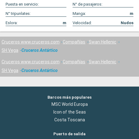
Puesta en servicio:
N° de pasajeros:
N° tripunlates:
Manga:
m
Eslora:
m
Velocidad:
Nudos
Cruceros www.cruceros.com
Compañías
Swan Hellenic
SH Vega
Cruceros Antártico
Cruceros www.cruceros.com
Compañías
Swan Hellenic
SH Vega
Cruceros Antártico
Barcos más populares
MSC World Europa
Icon of the Seas
Costa Toscana
Puerto de salida