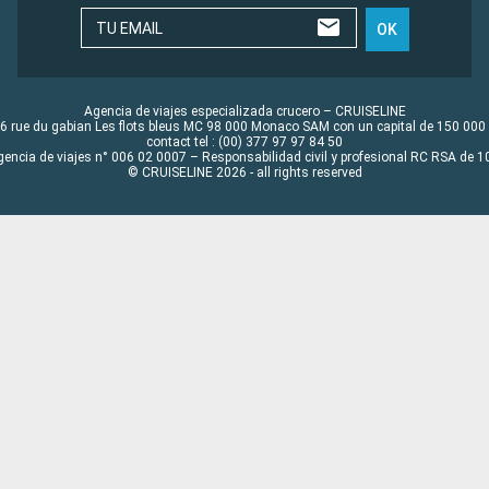
TU EMAIL
OK
Agencia de viajes especializada crucero – CRUISELINE
6 rue du gabian Les flots bleus MC 98 000 Monaco SAM con un capital de 150 000
contact tel : (00) 377 97 97 84 50
gencia de viajes n° 006 02 0007 – Responsabilidad civil y profesional RC RSA de
© CRUISELINE 2026 - all rights reserved