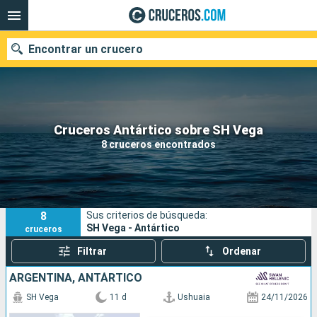
Encontrar un crucero
Nuestros destinos
Cruceros Antártico sobre SH Vega
8 cruceros encontrados
Fecha de salida
Puertos
Compañías
8
Sus criterios de búsqueda:
Buscar
SH Vega - Antártico
cruceros
Filtrar
Ordenar
ARGENTINA, ANTÁRTICO
SH Vega
11 d
Ushuaia
24/11/2026