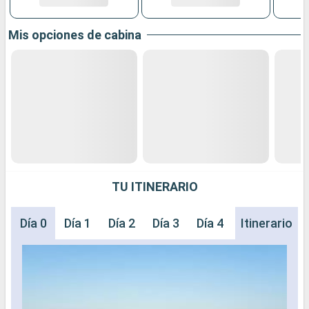
Mis opciones de cabina
TU ITINERARIO
Día 0
Día 1
Día 2
Día 3
Día 4
Día 5
Itinerario
Día 