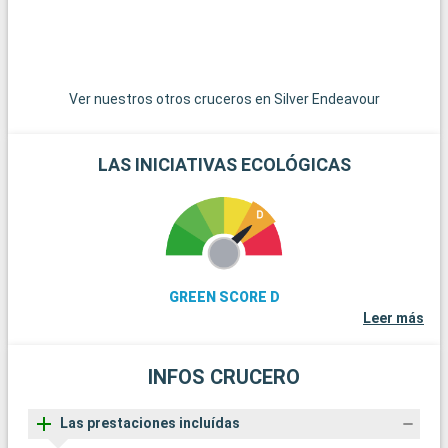
navegar entre los icebergs y acercarse a la fauna salvaje.
Visite estaciones de investigación y descubra la importancia
ecológica de la Antártida.
Llegada
Salida
Islas Shetland del Sur
Ver nuestros otros cruceros en Silver Endeavour
00:00
00:00
Las islas Shetland del Sur, en la Antártida, ofrecen una
experiencia única a los aventureros. Estas islas heladas
LAS INICIATIVAS ECOLÓGICAS
albergan una fauna increíble: pingüinos, focas y ballenas. Los
paisajes de hielo y nieve son impresionantes. Las actividades
incluyen trekking por glaciares, fotografía de la vida salvaje y
visitas a bases de investigación. Se trata de un destino
excepcional para quienes buscan aventura en un entorno
virgen y extremo.
GREEN SCORE D
Leer más
INFOS CRUCERO
Las prestaciones incluídas