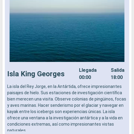
Llegada
Salida
Isla King Georges
00:00
18:00
La isla del Rey Jorge, en la Antártida, ofrece impresionantes
L
paisajes de hielo. Sus estaciones de investigación científica
p
bien merecen una visita. Observe colonias de pingüinos, focas
b
y aves marinas. Hacer senderismo por el glaciar y navegar en
y
kayak entre los icebergs son experiencias únicas. La isla
k
ofrece una ventana a la investigación antártica y a la vida en
o
condiciones extremas, así como impresionantes vistas
c
naturales.
n