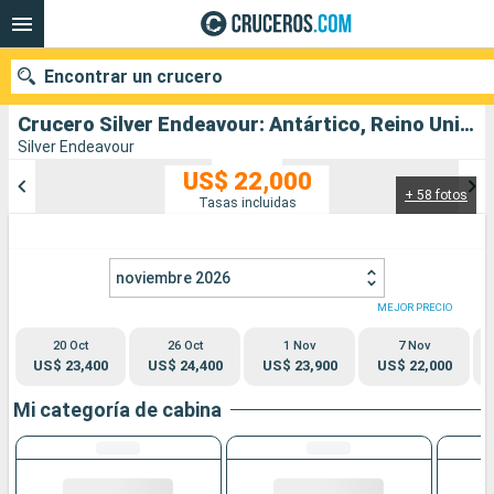
Encontrar un crucero
Crucero Silver Endeavour: Antártico, Reino Unido salida desde Isla King Georges
Silver Endeavour
US$ 22,000
+ 58 fotos
Nuestros destinos
Tasas incluidas
Fecha de salida
noviembre 2026
Puertos
Compañías
MEJOR PRECIO
20 Oct
26 Oct
1 Nov
7 Nov
Buscar
US$ 23,400
US$ 24,400
US$ 23,900
US$ 22,000
Mi categoría de cabina