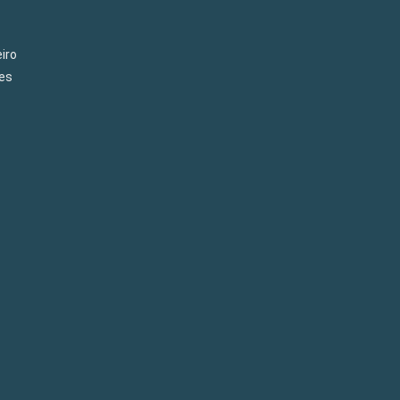
iro
es