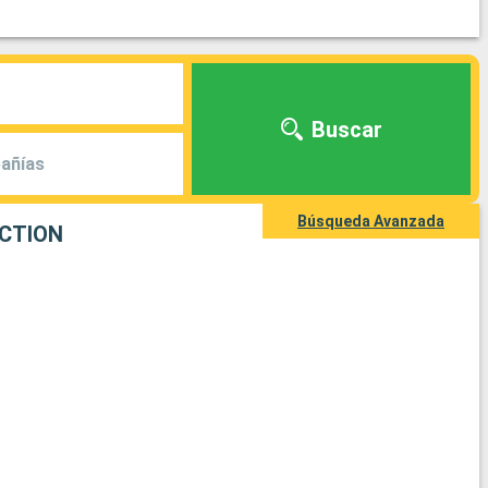
Buscar
añías
Búsqueda Avanzada
ECTION