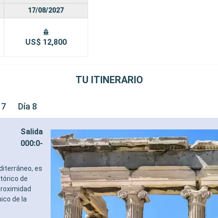
17/08/2027
US$ 12,800
TU ITINERARIO
 7
Día 8
Salida
000:0-
diterráneo, es
tórico de
proximidad
ico de la