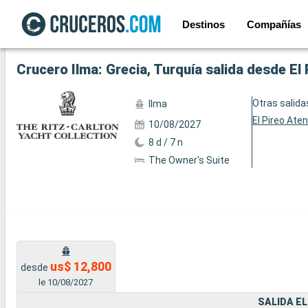
Destinos
Compañías
Ver las 10 fotos siguientes
Crucero Ilma: Grecia, Turquía salida desde El
Otras salida
Ilma
El Pireo Ate
10/08/2027
8 d / 7 n
The Owner's Suite
us$ 12,800
desde
le 10/08/2027
SALIDA EL