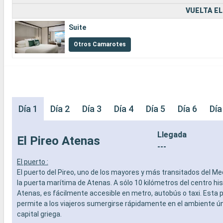
VUELTA EL
Suite
Otros Camarotes
Día 1
Día 2
Día 3
Día 4
Día 5
Día 6
Día
Llegada
El Pireo Atenas
---
El puerto :
El puerto del Pireo, uno de los mayores y más transitados del Me
la puerta marítima de Atenas. A sólo 10 kilómetros del centro his
Atenas, es fácilmente accesible en metro, autobús o taxi. Esta 
permite a los viajeros sumergirse rápidamente en el ambiente ún
capital griega.