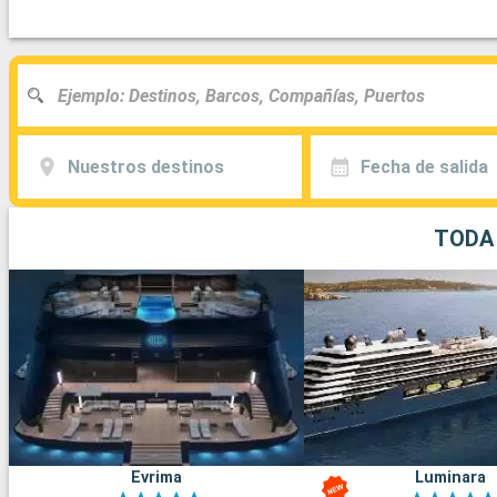
Nuestros destinos
Fecha de salida
TODA 
Evrima
Luminara