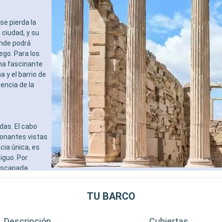
se pierda la
ciudad, y su
onde podrá
ego. Para los
una fascinante
 y el barrio de
encia de la
das. El cabo
ionantes vistas
cia única, es
iguo. Por
 escapada
os mercados
TU BARCO
Descripción
Cubiertas