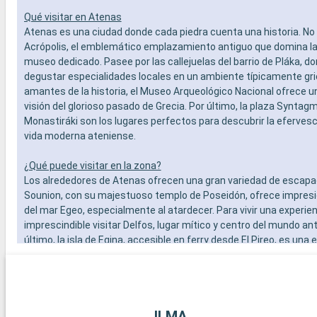
Qué visitar en Atenas
Atenas es una ciudad donde cada piedra cuenta una historia. No 
Acrópolis, el emblemático emplazamiento antiguo que domina la 
museo dedicado. Pasee por las callejuelas del barrio de Pláka, d
degustar especialidades locales en un ambiente típicamente gri
amantes de la historia, el Museo Arqueológico Nacional ofrece 
visión del glorioso pasado de Grecia. Por último, la plaza Syntagma
Monastiráki son los lugares perfectos para descubrir la efervesc
vida moderna ateniense.
¿Qué puede visitar en la zona?
Los alrededores de Atenas ofrecen una gran variedad de escapa
Sounion, con su majestuoso templo de Poseidón, ofrece impres
del mar Egeo, especialmente al atardecer. Para vivir una experien
imprescindible visitar Delfos, lugar mítico y centro del mundo ant
último, la isla de Egina, accesible en ferry desde El Pireo, es una
encantadora con sus tranquilas playas, el templo de Aphaia y l
tradicionales.
ILMA