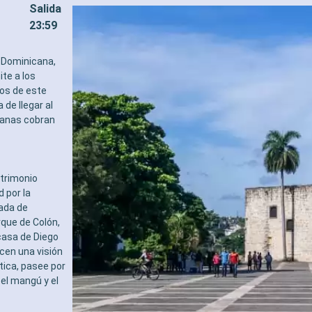
Salida
23:59
a Dominicana,
ite a los
cos de este
de llegar al
canas cobran
atrimonio
 por la
ada de
rque de Colón,
 casa de Diego
cen una visión
ntica, pasee por
el mangú y el