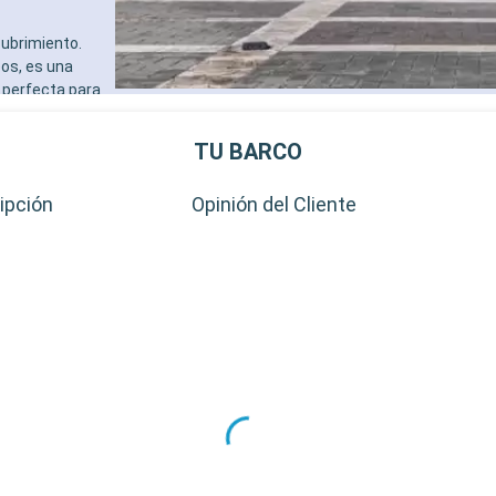
cubrimiento.
os, es una
 perfecta para
dad de San
 tradiciones
TU BARCO
 golf estarán
s a las
ipción
Opinión del Cliente