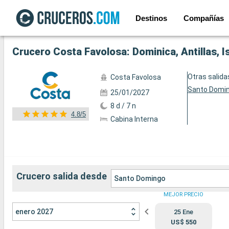
Destinos
Compañías
Ver las 36 fotos siguientes
Crucero Costa Favolosa: Dominica, Antillas, 
Otras salida
Costa Favolosa
Santo Domi
25/01/2027
8 d / 7 n
4.8/5
Cabina Interna
Crucero salida desde
Santo Domingo
MEJOR PRECIO
enero 2027
25 Ene
US$ 550