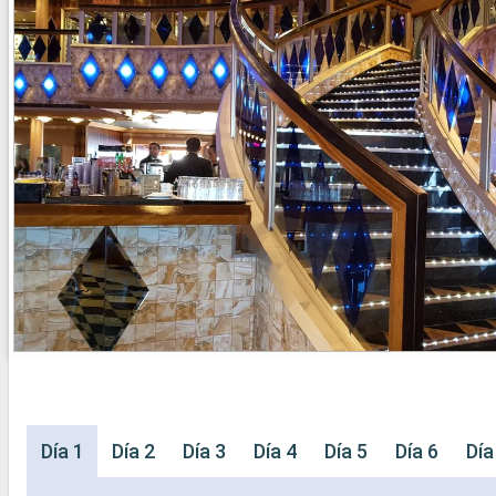
Día 1
Día 2
Día 3
Día 4
Día 5
Día 6
Día