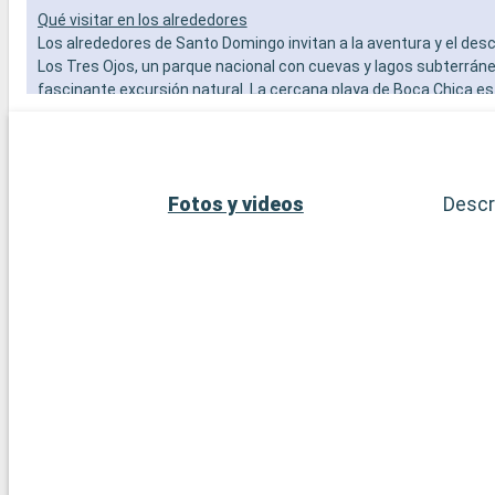
Qué visitar en los alrededores
Los alrededores de Santo Domingo invitan a la aventura y el des
Los Tres Ojos, un parque nacional con cuevas y lagos subterráne
fascinante excursión natural. La cercana playa de Boca Chica es
un día de relax junto al mar. Para una experiencia cultural, la ciu
Pedro de Macorís, conocida por su rico patrimonio cultural y sus
carnavalescas, es una visita enriquecedora. Los entusiastas del
encantados con los campos de golf de categoría mundial situado
Fotos y videos
Descr
afueras de la ciudad.