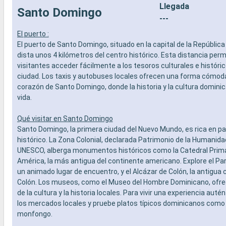
Llegada
Santo Domingo
---
El puerto :
El puerto de Santo Domingo, situado en la capital de la Repúblic
dista unos 4 kilómetros del centro histórico. Esta distancia perm
visitantes acceder fácilmente a los tesoros culturales e históri
ciudad. Los taxis y autobuses locales ofrecen una forma cómoda 
corazón de Santo Domingo, donde la historia y la cultura domini
vida.
Qué visitar en Santo Domingo
Santo Domingo, la primera ciudad del Nuevo Mundo, es rica en p
histórico. La Zona Colonial, declarada Patrimonio de la Humanidad
UNESCO, alberga monumentos históricos como la Catedral Prim
América, la más antigua del continente americano. Explore el Pa
un animado lugar de encuentro, y el Alcázar de Colón, la antigua
Colón. Los museos, como el Museo del Hombre Dominicano, ofre
de la cultura y la historia locales. Para vivir una experiencia auté
los mercados locales y pruebe platos típicos dominicanos como 
monfongo.