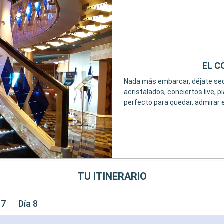
EL C
Nada más embarcar, déjate sedu
acristalados, conciertos live, 
perfecto para quedar, admirar e
TU ITINERARIO
 7
Día 8