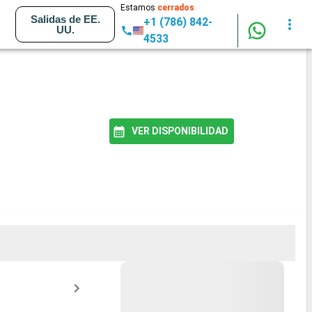
Estamos
cerrados
Salidas de EE.
+1 (786) 842-
UU.
4533
VER DISPONIBILIDAD