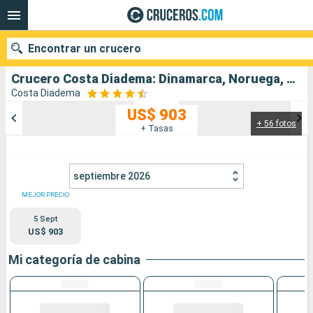
Encontrar un crucero
Crucero Costa Diadema: Dinamarca, Noruega, Alemania salida desde Copenhague
Costa Diadema
US$ 903
+ 56 fotos
Nuestros destinos
+ Tasas
Fecha de salida
septiembre 2026
Puertos
Compañías
MEJOR PRECIO
5 Sept
Buscar
US$ 903
Mi categoría de cabina