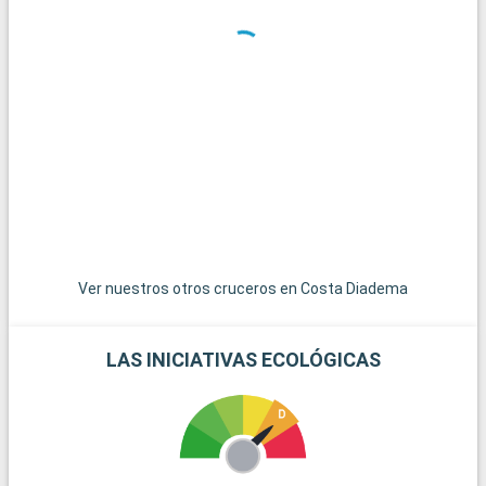
declarada Patrimonio de la Humanidad por la UNESCO, es un
importante destino cultural. El Castillo de Kronborg, en
Helsingør, conocido como el Castillo de Hamlet, es una joya del
Renacimiento danés. Para los amantes de la naturaleza, los
acantilados de creta de Møns Klint ofrecen paisajes
espectaculares y excursiones memorables. Los alrededores
también están salpicados de encantadores pueblos costeros
y tranquilas playas, perfectas para una escapada tranquila.
Ver nuestros otros cruceros en Costa Diadema
LAS INICIATIVAS ECOLÓGICAS