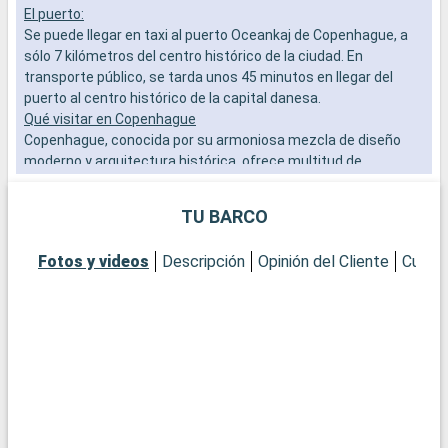
El puerto:
L
Se puede llegar en taxi al puerto Oceankaj de Copenhague, a
a
sólo 7 kilómetros del centro histórico de la ciudad. En
b
transporte público, se tarda unos 45 minutos en llegar del
s
puerto al centro histórico de la capital danesa.
e
Qué visitar en Copenhague
Copenhague, conocida por su armoniosa mezcla de diseño
moderno y arquitectura histórica, ofrece multitud de
atracciones. Visite la emblemática estatua de la Sirenita,
símbolo de la ciudad. Descubra el Palacio de Christiansborg,
TU BARCO
sede del Parlamento danés, y el Palacio Real de Amalienborg
para presenciar el Cambio de Guardia. Pasee por las coloridas
Fotos y videos
Descripción
Opinión del Cliente
Cubier
calles de Nyhavn, famosas por sus pintorescas casas y su
ambiente marítimo. Para vivir una experiencia cultural, el
Museo Nacional de Dinamarca y la Galería Nacional de
Dinamarca son visitas obligadas. Los Jardines de Tivoli, uno
de los parques de atracciones más antiguos del mundo,
ofrecen entretenimiento y belleza en pleno centro de la
ciudad.
Qué visitar en los alrededores
Cerca de Copenhague, la ciudad de Roskilde, con su catedral